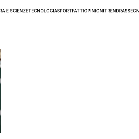
RA E SCIENZE
TECNOLOGIA
SPORT
FATTI
OPINIONI
TREND
RASSEGN