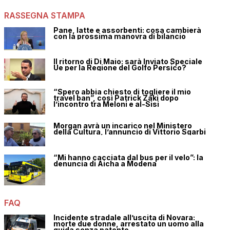
RASSEGNA STAMPA
Pane, latte e assorbenti: cosa cambierà
con la prossima manovra di bilancio
Il ritorno di Di Maio: sarà Inviato Speciale
Ue per la Regione del Golfo Persico?
“Spero abbia chiesto di togliere il mio
travel ban”, così Patrick Zaki dopo
l’incontro tra Meloni e al-Sisi
Morgan avrà un incarico nel Ministero
della Cultura, l’annuncio di Vittorio Sgarbi
“Mi hanno cacciata dal bus per il velo”: la
denuncia di Aicha a Modena
FAQ
Incidente stradale all’uscita di Novara:
morte due donne, arrestato un uomo alla
guida senza patente