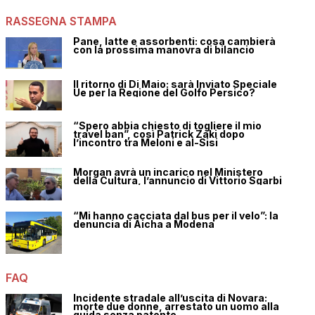
RASSEGNA STAMPA
Pane, latte e assorbenti: cosa cambierà
con la prossima manovra di bilancio
Il ritorno di Di Maio: sarà Inviato Speciale
Ue per la Regione del Golfo Persico?
“Spero abbia chiesto di togliere il mio
travel ban”, così Patrick Zaki dopo
l’incontro tra Meloni e al-Sisi
Morgan avrà un incarico nel Ministero
della Cultura, l’annuncio di Vittorio Sgarbi
“Mi hanno cacciata dal bus per il velo”: la
denuncia di Aicha a Modena
FAQ
Incidente stradale all’uscita di Novara:
morte due donne, arrestato un uomo alla
guida senza patente