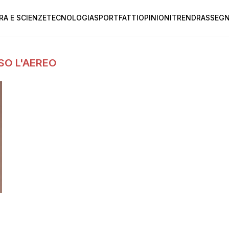
RA E SCIENZE
TECNOLOGIA
SPORT
FATTI
OPINIONI
TREND
RASSEGN
SO L'AEREO