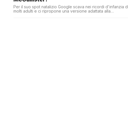
Per il suo spot natalizio Google scava nei ricordi d'infanzia d
molti adulti e ci ripropone una versione adattata alla
tecnologia attuale di Mamma ho perso l'aereo. Ma il risultato
del sequel non è all'altezza dell'episodio originale. Ok
Google: dacci un po' di nostalgia