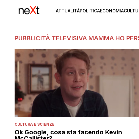
ATTUALITÀ
POLITICA
ECONOMIA
CULTU
PUBBLICITÀ TELEVISIVA MAMMA HO PER
CULTURA E SCIENZE
Ok Google, cosa sta facendo Kevin
McCallister?