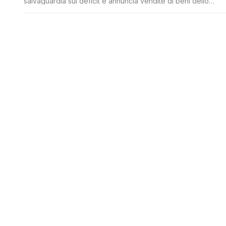
salvaguardia sul deficit e annuncia vendite di beni dello
Stato per 18 miliardi. Ma il M5S non era contrario?