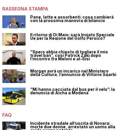
RASSEGNA STAMPA
Pane, latte e assorbenti: cosa cambierà
con la prossima manovra di bilancio
Il ritorno di Di Maio: sarà Inviato Speciale
Ue per la Regione del Golfo Persico?
“Spero abbia chiesto di togliere il mio
travel ban”, così Patrick Zaki dopo
l’incontro tra Meloni e al-Sisi
Morgan avrà un incarico nel Ministero
della Cultura, l’annuncio di Vittorio Sgarbi
“Mi hanno cacciata dal bus per il velo”: la
denuncia di Aicha a Modena
FAQ
Incidente stradale all’uscita di Novara:
morte due donne, arrestato un uomo alla