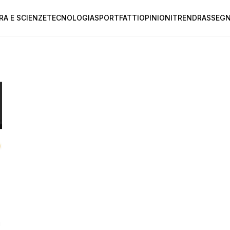
RA E SCIENZE
TECNOLOGIA
SPORT
FATTI
OPINIONI
TREND
RASSEGN
i