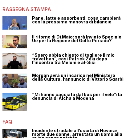
RASSEGNA STAMPA
Pane, latte e assorbenti: cosa cambierà
con la prossima manovra di bilancio
Il ritorno di Di Maio: sarà Inviato Speciale
Ue per la Regione del Golfo Persico?
“Spero abbia chiesto di togliere il mio
travel ban”, così Patrick Zaki dopo
l’incontro tra Meloni e al-Sisi
Morgan avrà un incarico nel Ministero
della Cultura, l’annuncio di Vittorio Sgarbi
“Mi hanno cacciata dal bus per il velo”: la
denuncia di Aicha a Modena
FAQ
Incidente stradale all’uscita di Novara:
morte due donne, arrestato un uomo alla
guida senza patente