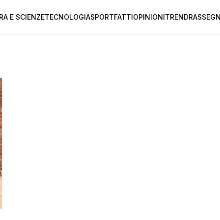
RA E SCIENZE
TECNOLOGIA
SPORT
FATTI
OPINIONI
TREND
RASSEGN