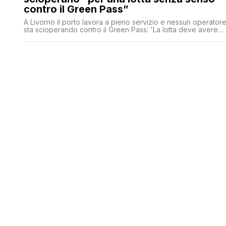
contro il Green Pass”
A Livorno il porto lavora a pieno servizio e nessun operator
sta scioperando contro il Green Pass: 'La lotta deve avere
un senso. Per noi la vaccinazione è il rimedio alla pandemia'