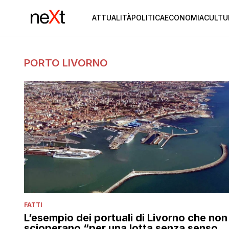
ATTUALITÀ
POLITICA
ECONOMIA
CULTU
PORTO LIVORNO
FATTI
L’esempio dei portuali di Livorno che non
scioperano “per una lotta senza senso