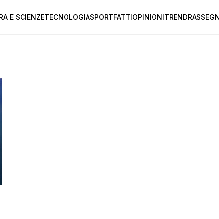
RA E SCIENZE
TECNOLOGIA
SPORT
FATTI
OPINIONI
TREND
RASSEGN