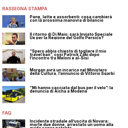
RASSEGNA STAMPA
Pane, latte e assorbenti: cosa cambierà
con la prossima manovra di bilancio
Il ritorno di Di Maio: sarà Inviato Speciale
Ue per la Regione del Golfo Persico?
“Spero abbia chiesto di togliere il mio
travel ban”, così Patrick Zaki dopo
l’incontro tra Meloni e al-Sisi
Morgan avrà un incarico nel Ministero
della Cultura, l’annuncio di Vittorio Sgarbi
“Mi hanno cacciata dal bus per il velo”: la
denuncia di Aicha a Modena
FAQ
Incidente stradale all’uscita di Novara:
morte due donne, arrestato un uomo alla
guida senza patente