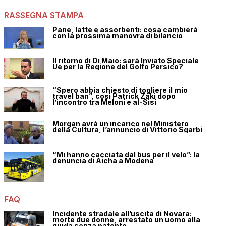
RASSEGNA STAMPA
Pane, latte e assorbenti: cosa cambierà
con la prossima manovra di bilancio
Il ritorno di Di Maio: sarà Inviato Speciale
Ue per la Regione del Golfo Persico?
“Spero abbia chiesto di togliere il mio
travel ban”, così Patrick Zaki dopo
l’incontro tra Meloni e al-Sisi
Morgan avrà un incarico nel Ministero
della Cultura, l’annuncio di Vittorio Sgarbi
“Mi hanno cacciata dal bus per il velo”: la
denuncia di Aicha a Modena
FAQ
Incidente stradale all’uscita di Novara:
morte due donne, arrestato un uomo alla
guida senza patente