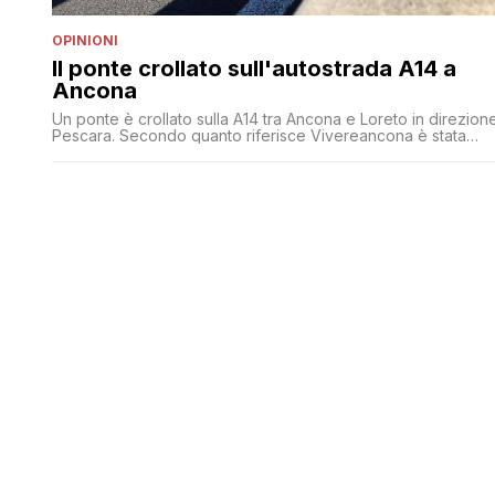
OPINIONI
Il ponte crollato sull'autostrada A14 a
Ancona
Un ponte è crollato sulla A14 tra Ancona e Loreto in direzion
Pescara. Secondo quanto riferisce Vivereancona è stata
colpita almeno un'automobile e ci sono due morti e due feriti
È intervenuta sul posto un eliambulanza. L'autostrada è
attualmente chiusa. Sul sito di Autostrade per l'Italia i
suggerimenti per evitare il blocco e le code. Il [']