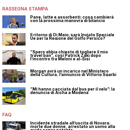
RASSEGNA STAMPA
Pane, latte e assorbenti: cosa cambierà
con la prossima manovra di bilancio
Il ritorno di Di Maio: sarà Inviato Speciale
Ue per la Regione del Golfo Persico?
“Spero abbia chiesto di togliere il mio
travel ban”, così Patrick Zaki dopo
l’incontro tra Meloni e al-Sisi
Morgan avrà un incarico nel Ministero
della Cultura, l’annuncio di Vittorio Sgarbi
“Mi hanno cacciata dal bus per il velo”: la
denuncia di Aicha a Modena
FAQ
Incidente stradale all’uscita di Novara:
morte due donne, arrestato un uomo alla
guida senza patente