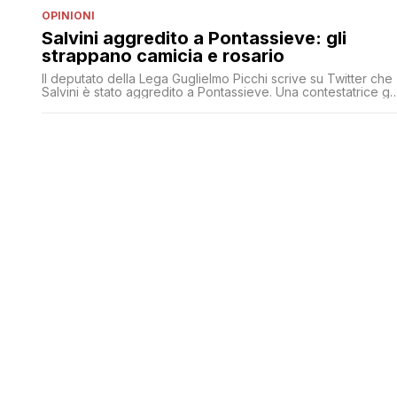
OPINIONI
Salvini aggredito a Pontassieve: gli
strappano camicia e rosario
Il deputato della Lega Guglielmo Picchi scrive su Twitter che
Salvini è stato aggredito a Pontassieve. Una contestatrice gli
avrebbe strappato camicia e rosario: L'Ansa spiega che una
giovane gli ha strappato la camicia e anche la catenina che
aveva al collo. Le forze dell'ordine sono intervenute e
hanno identificato la donna. Accertamenti sono in corso [']