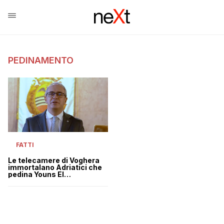
PEDINAMENTO
FATTI
Le telecamere di Voghera
immortalano Adriatici che
pedina Youns El
Boussettaoui?