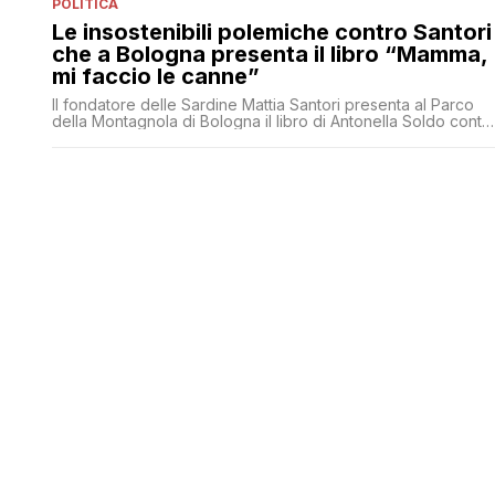
POLITICA
Le insostenibili polemiche contro Santori
che a Bologna presenta il libro “Mamma,
mi faccio le canne”
Il fondatore delle Sardine Mattia Santori presenta al Parco
della Montagnola di Bologna il libro di Antonella Soldo contr
il tabù della cannabis. E il centrodestra insorge