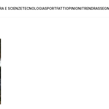
RA E SCIENZE
TECNOLOGIA
SPORT
FATTI
OPINIONI
TREND
RASSEGN