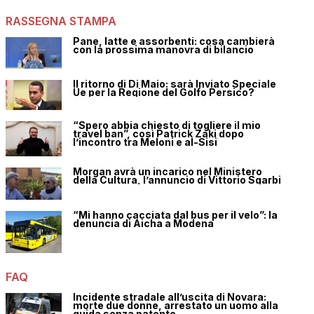
RASSEGNA STAMPA
Pane, latte e assorbenti: cosa cambierà
con la prossima manovra di bilancio
Il ritorno di Di Maio: sarà Inviato Speciale
Ue per la Regione del Golfo Persico?
“Spero abbia chiesto di togliere il mio
travel ban”, così Patrick Zaki dopo
l’incontro tra Meloni e al-Sisi
Morgan avrà un incarico nel Ministero
della Cultura, l’annuncio di Vittorio Sgarbi
“Mi hanno cacciata dal bus per il velo”: la
denuncia di Aicha a Modena
FAQ
Incidente stradale all’uscita di Novara:
morte due donne, arrestato un uomo alla
guida senza patente