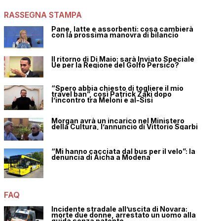
RASSEGNA STAMPA
Pane, latte e assorbenti: cosa cambierà
con la prossima manovra di bilancio
Il ritorno di Di Maio: sarà Inviato Speciale
Ue per la Regione del Golfo Persico?
“Spero abbia chiesto di togliere il mio
travel ban”, così Patrick Zaki dopo
l’incontro tra Meloni e al-Sisi
Morgan avrà un incarico nel Ministero
della Cultura, l’annuncio di Vittorio Sgarbi
“Mi hanno cacciata dal bus per il velo”: la
denuncia di Aicha a Modena
FAQ
Incidente stradale all’uscita di Novara:
morte due donne, arrestato un uomo alla
guida senza patente