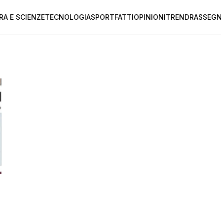
RA E SCIENZE
TECNOLOGIA
SPORT
FATTI
OPINIONI
TREND
RASSEGN