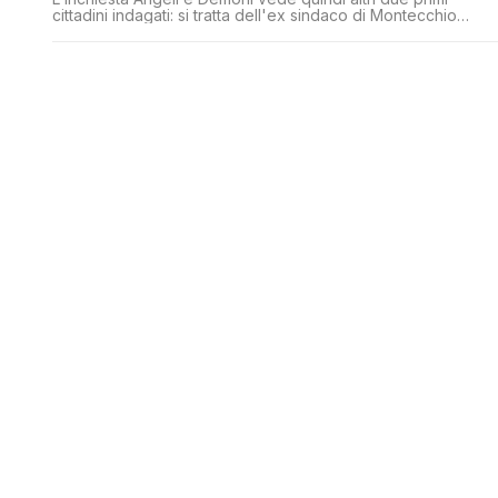
cittadini indagati: si tratta dell'ex sindaco di Montecchio
Paolo Colli e dell'ex primo cittadino di Cavriago Paolo Burian