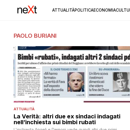
ATTUALITÀ
POLITICA
ECONOMIA
CULTU
PAOLO BURIANI
ATTUALITÀ
La Verità: altri due ex sindaci indagati
nell’inchiesta sui bimbi rubati
L'inchiesta Angeli e Demoni vede quindi altri due primi