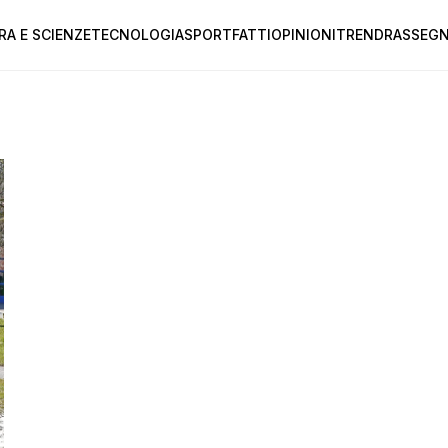
RA E SCIENZE
TECNOLOGIA
SPORT
FATTI
OPINIONI
TREND
RASSEGN