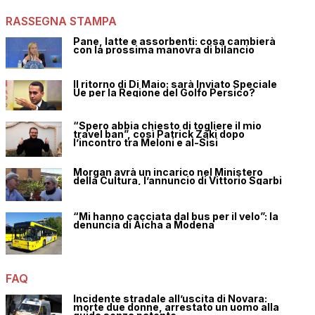
RASSEGNA STAMPA
Pane, latte e assorbenti: cosa cambierà
con la prossima manovra di bilancio
Il ritorno di Di Maio: sarà Inviato Speciale
Ue per la Regione del Golfo Persico?
“Spero abbia chiesto di togliere il mio
travel ban”, così Patrick Zaki dopo
l’incontro tra Meloni e al-Sisi
Morgan avrà un incarico nel Ministero
della Cultura, l’annuncio di Vittorio Sgarbi
“Mi hanno cacciata dal bus per il velo”: la
denuncia di Aicha a Modena
FAQ
Incidente stradale all’uscita di Novara:
morte due donne, arrestato un uomo alla