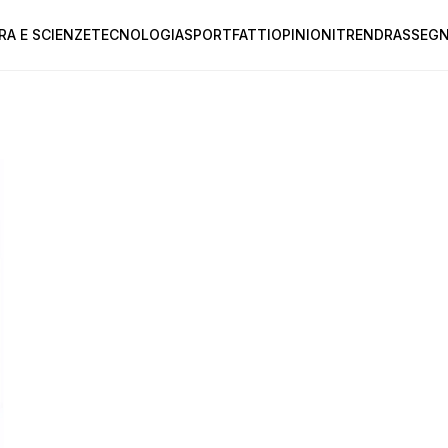
RA E SCIENZE
TECNOLOGIA
SPORT
FATTI
OPINIONI
TREND
RASSEGN