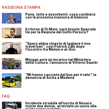
RASSEGNA STAMPA
Pane, latte e assorbenti: cosa cambierà
con la prossima manovra di bilancio
Il ritorno di Di Maio: sarà Inviato Speciale
Ue per la Regione del Golfo Persico?
“Spero abbia chiesto di togliere il mio
travel ban”, così Patrick Zaki dopo
l’incontro tra Meloni e al-Sisi
Morgan avrà un incarico nel Ministero
della Cultura, l’annuncio di Vittorio Sgarbi
“Mi hanno cacciata dal bus per il velo”: la
denuncia di Aicha a Modena
FAQ
Incidente stradale all’uscita di Novara:
morte due donne, arrestato un uomo alla
guida senza patente