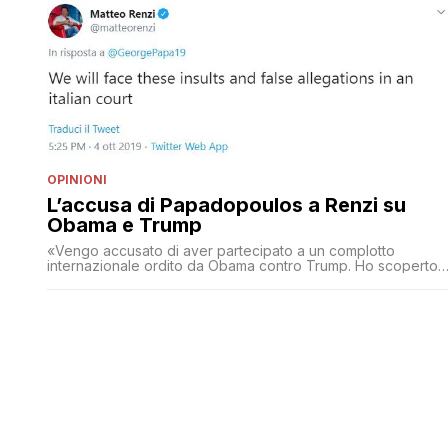
OPINIONI
L’accusa di Papadopoulos a Renzi su
Obama e Trump
«Vengo accusato di aver partecipato a un complotto
internazionale ordito da Obama contro Trump. Ho scoperto 
mie spese che non si deve mai sottovalutare la portata delle
bufale. E avendo diverse testate rilanciato questa FakeNews
ho deciso di procedere per vie legali: il tempo del buonismo
è finito. La prima persona contro la quale [']