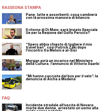
RASSEGNA STAMPA
Pane, latte e assorbenti: cosa cambierà
con la prossima manovra di bilancio
Il ritorno di Di Maio: sarà Inviato Speciale
Ue per la Regione del Golfo Persico?
“Spero abbia chiesto di togliere il mio
travel ban”, così Patrick Zaki dopo
l’incontro tra Meloni e al-Sisi
Morgan avrà un incarico nel Ministero
della Cultura, l’annuncio di Vittorio Sgarbi
“Mi hanno cacciata dal bus per il velo”: la
denuncia di Aicha a Modena
FAQ
Incidente stradale all’uscita di Novara:
morte due donne, arrestato un uomo alla
guida senza patente