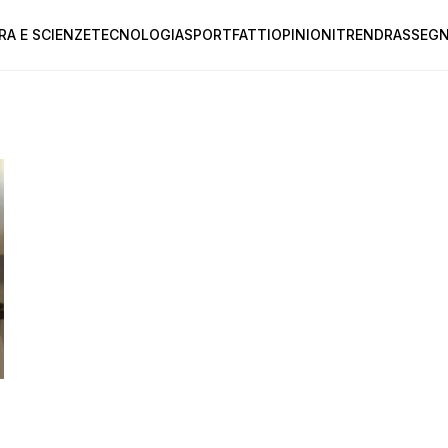
RA E SCIENZE
TECNOLOGIA
SPORT
FATTI
OPINIONI
TREND
RASSEGN