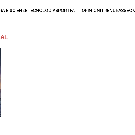
RA E SCIENZE
TECNOLOGIA
SPORT
FATTI
OPINIONI
TREND
RASSEGN
NAL