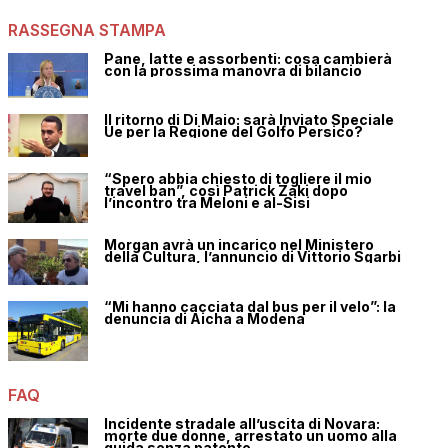
RASSEGNA STAMPA
Pane, latte e assorbenti: cosa cambierà
con la prossima manovra di bilancio
Il ritorno di Di Maio: sarà Inviato Speciale
Ue per la Regione del Golfo Persico?
“Spero abbia chiesto di togliere il mio
travel ban”, così Patrick Zaki dopo
l’incontro tra Meloni e al-Sisi
Morgan avrà un incarico nel Ministero
della Cultura, l’annuncio di Vittorio Sgarbi
“Mi hanno cacciata dal bus per il velo”: la
denuncia di Aicha a Modena
FAQ
Incidente stradale all’uscita di Novara:
morte due donne, arrestato un uomo alla
guida senza patente