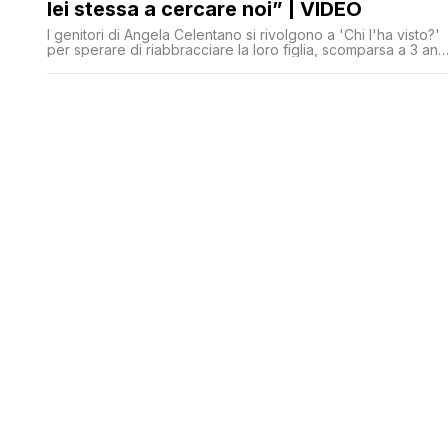
lei stessa a cercare noi” | VIDEO
I genitori di Angela Celentano si rivolgono a 'Chi l'ha visto?'
per sperare di riabbracciare la loro figlia, scomparsa a 3 ann
nel 1996 durante una gita di famiglia sul Monte Faito, nel
Napoletano