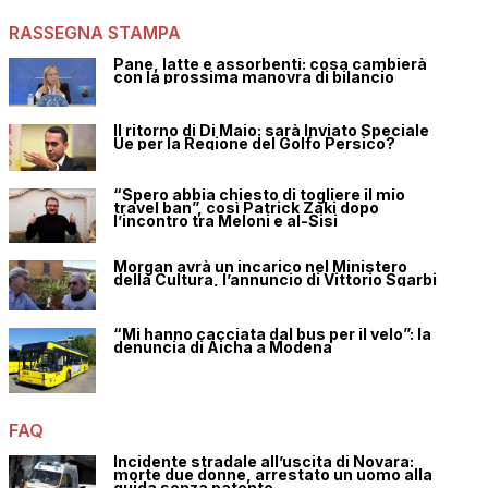
RASSEGNA STAMPA
Pane, latte e assorbenti: cosa cambierà
con la prossima manovra di bilancio
Il ritorno di Di Maio: sarà Inviato Speciale
Ue per la Regione del Golfo Persico?
“Spero abbia chiesto di togliere il mio
travel ban”, così Patrick Zaki dopo
l’incontro tra Meloni e al-Sisi
Morgan avrà un incarico nel Ministero
della Cultura, l’annuncio di Vittorio Sgarbi
“Mi hanno cacciata dal bus per il velo”: la
denuncia di Aicha a Modena
FAQ
Incidente stradale all’uscita di Novara:
morte due donne, arrestato un uomo alla
guida senza patente