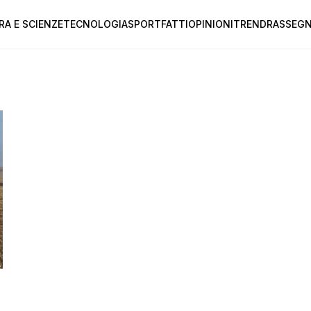
RA E SCIENZE
TECNOLOGIA
SPORT
FATTI
OPINIONI
TREND
RASSEGN