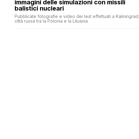
immagini delle simulazioni con missili
balistici nucleari
Pubblicate fotografie e video dei test effettuati a Kaliningrad
città russa tra la Polonia e la Lituania