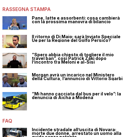
RASSEGNA STAMPA
Pane, latte e assorbenti: cosa cambierà
con la prossima manovra di bilancio
Il ritorno di Di Maio: sarà Inviato Speciale
Ue per la Regione del Golfo Persico?
“Spero abbia chiesto di togliere il mio
travel ban”, così Patrick Zaki dopo
l’incontro tra Meloni e al-Sisi
Morgan avrà un incarico nel Ministero
della Cultura, l’annuncio di Vittorio Sgarbi
“Mi hanno cacciata dal bus per il velo”: la
denuncia di Aicha a Modena
FAQ
Incidente stradale all’uscita di Novara:
morte due donne, arrestato un uomo alla
guida senza patente