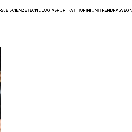
RA E SCIENZE
TECNOLOGIA
SPORT
FATTI
OPINIONI
TREND
RASSEGN