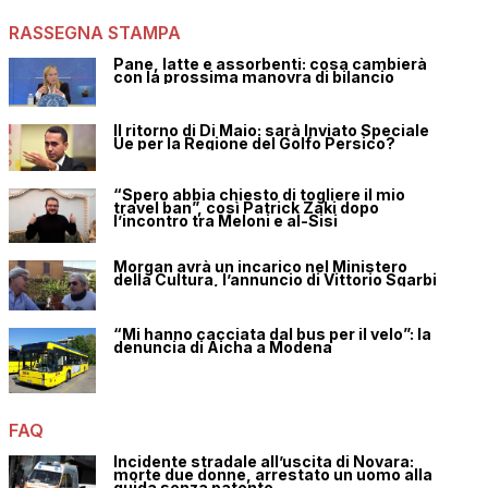
RASSEGNA STAMPA
Pane, latte e assorbenti: cosa cambierà
con la prossima manovra di bilancio
Il ritorno di Di Maio: sarà Inviato Speciale
Ue per la Regione del Golfo Persico?
“Spero abbia chiesto di togliere il mio
travel ban”, così Patrick Zaki dopo
l’incontro tra Meloni e al-Sisi
Morgan avrà un incarico nel Ministero
della Cultura, l’annuncio di Vittorio Sgarbi
“Mi hanno cacciata dal bus per il velo”: la
denuncia di Aicha a Modena
FAQ
Incidente stradale all’uscita di Novara:
morte due donne, arrestato un uomo alla
guida senza patente