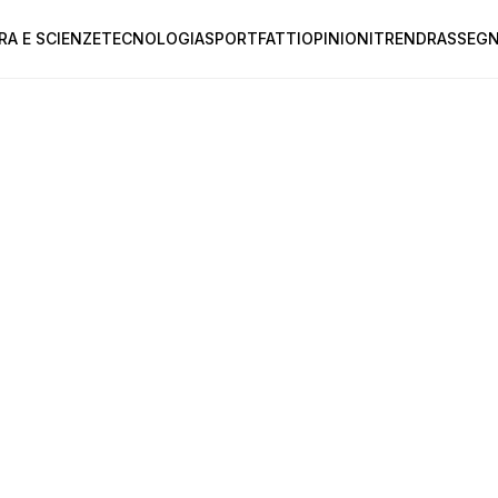
RA E SCIENZE
TECNOLOGIA
SPORT
FATTI
OPINIONI
TREND
RASSEGN