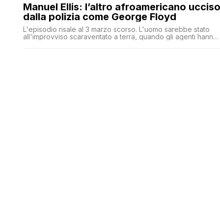
Manuel Ellis: l’altro afroamericano uccis
dalla polizia come George Floyd
L'episodio risale al 3 marzo scorso. L'uomo sarebbe stato
all'improvviso scaraventato a terra, quando gli agenti hanno
continuato a infierire. Per la polizia è stato l'uomo ad
aggredire i poliziotti