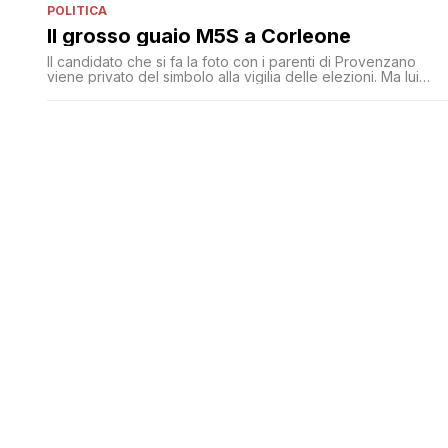
POLITICA
Il grosso guaio M5S a Corleone
Il candidato che si fa la foto con i parenti di Provenzano
viene privato del simbolo alla vigilia delle elezioni. Ma lui
dice che la mossa dello scatto era concordato con il
deputato M5S di zona. Mentre viene licenziato da
collaboratore parlamentare del senatore Giarrusso. Il quale
aveva attaccato la stampa per aver pubblicato la foto