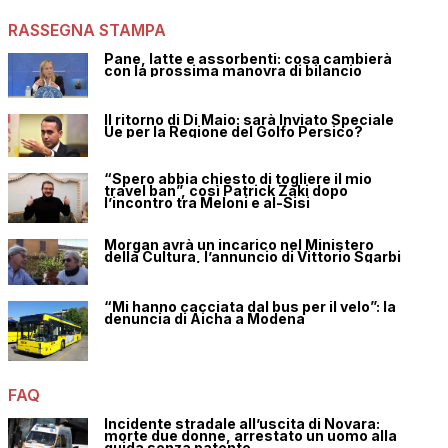
RASSEGNA STAMPA
Pane, latte e assorbenti: cosa cambierà
con la prossima manovra di bilancio
Il ritorno di Di Maio: sarà Inviato Speciale
Ue per la Regione del Golfo Persico?
“Spero abbia chiesto di togliere il mio
travel ban”, così Patrick Zaki dopo
l’incontro tra Meloni e al-Sisi
Morgan avrà un incarico nel Ministero
della Cultura, l’annuncio di Vittorio Sgarbi
“Mi hanno cacciata dal bus per il velo”: la
denuncia di Aicha a Modena
FAQ
Incidente stradale all’uscita di Novara:
morte due donne, arrestato un uomo alla
guida senza patente