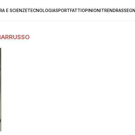
RA E SCIENZE
TECNOLOGIA
SPORT
FATTI
OPINIONI
TREND
RASSEGN
GIARRUSSO