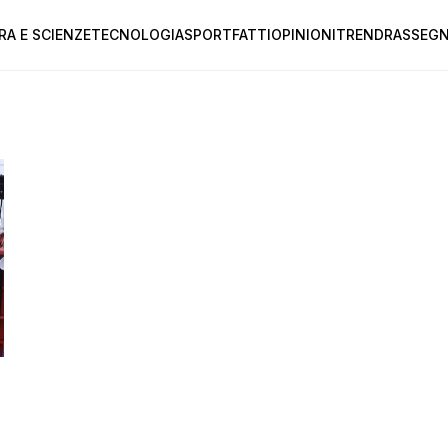
RA E SCIENZE
TECNOLOGIA
SPORT
FATTI
OPINIONI
TREND
RASSEGN