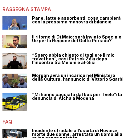
RASSEGNA STAMPA
Pane, latte e assorbenti: cosa cambierà
con la prossima manovra di bilancio
Il ritorno di Di Maio: sarà Inviato Speciale
Ue per la Regione del Golfo Persico?
“Spero abbia chiesto di togliere il mio
travel ban”, così Patrick Zaki dopo
l’incontro tra Meloni e al-Sisi
Morgan avrà un incarico nel Ministero
della Cultura, l’annuncio di Vittorio Sgarbi
“Mi hanno cacciata dal bus per il velo”: la
denuncia di Aicha a Modena
FAQ
Incidente stradale all’uscita di Novara:
morte due donne, arrestato un uomo alla
guida senza patente