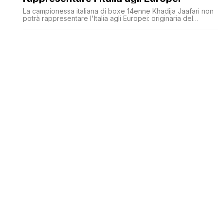
La campionessa italiana di boxe 14enne Khadija Jaafari non
potrà rappresentare l'Italia agli Europei: originaria del
Marocco, non ha la cittadinanza italiana