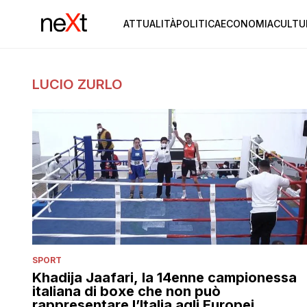
ATTUALITÀ
POLITICA
ECONOMIA
CULTU
LUCIO ZURLO
SPORT
Khadija Jaafari, la 14enne campionessa
italiana di boxe che non può
rappresentare l’Italia agli Europei