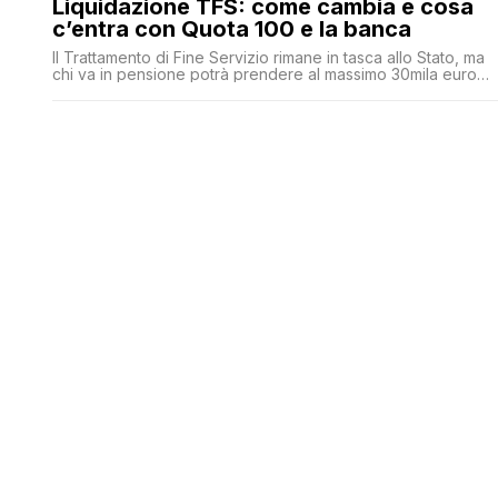
Liquidazione TFS: come cambia e cosa
c’entra con Quota 100 e la banca
Il Trattamento di Fine Servizio rimane in tasca allo Stato, ma
chi va in pensione potrà prendere al massimo 30mila euro
rispetto a ciò che gli spetta interamente. E gli interessi? Li
paghiamo noi tutti. Equo, no?