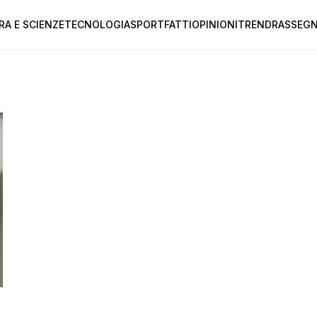
RA E SCIENZE
TECNOLOGIA
SPORT
FATTI
OPINIONI
TREND
RASSEGN