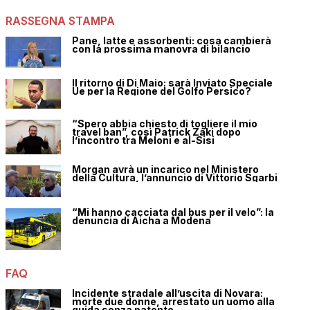
RASSEGNA STAMPA
Pane, latte e assorbenti: cosa cambierà
con la prossima manovra di bilancio
Il ritorno di Di Maio: sarà Inviato Speciale
Ue per la Regione del Golfo Persico?
“Spero abbia chiesto di togliere il mio
travel ban”, così Patrick Zaki dopo
l’incontro tra Meloni e al-Sisi
Morgan avrà un incarico nel Ministero
della Cultura, l’annuncio di Vittorio Sgarbi
“Mi hanno cacciata dal bus per il velo”: la
denuncia di Aicha a Modena
FAQ
Incidente stradale all’uscita di Novara:
morte due donne, arrestato un uomo alla
guida senza patente