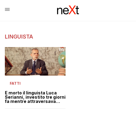
LINGUISTA
FATTI
È morto il linguista Luca
Serianni, investito tre giorni
fa mentre attraversava
sulle strisce pedonali a
Ostia