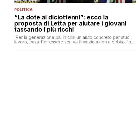
POLITICA
“La dote ai diciottenni”: ecco la
proposta di Letta per aiutare i giovani
tassando i più ricchi
'Per la generazione più in crisi un aiuto concreto per studi,
lavoro, casa. Per essere seri va finanziata non a debito (lo
ripagherebbero loro) ma chiedendo all’1% più ricco del
paese di pagarla con la tassa di successione'