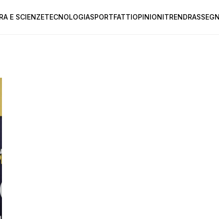
RA E SCIENZE
TECNOLOGIA
SPORT
FATTI
OPINIONI
TREND
RASSEGN