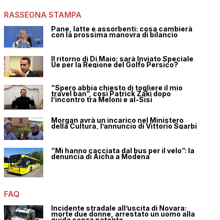
RASSEGNA STAMPA
Pane, latte e assorbenti: cosa cambierà
con la prossima manovra di bilancio
Il ritorno di Di Maio: sarà Inviato Speciale
Ue per la Regione del Golfo Persico?
“Spero abbia chiesto di togliere il mio
travel ban”, così Patrick Zaki dopo
l’incontro tra Meloni e al-Sisi
Morgan avrà un incarico nel Ministero
della Cultura, l’annuncio di Vittorio Sgarbi
“Mi hanno cacciata dal bus per il velo”: la
denuncia di Aicha a Modena
FAQ
Incidente stradale all’uscita di Novara:
morte due donne, arrestato un uomo alla
guida senza patente