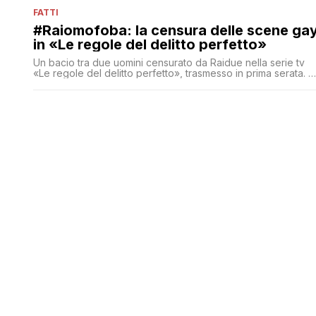
FATTI
#Raiomofoba: la censura delle scene ga
in «Le regole del delitto perfetto»
Un bacio tra due uomini censurato da Raidue nella serie tv
«Le regole del delitto perfetto», trasmesso in prima serata. E
Viale Mazzini 'spiega': «Non c'è stata nessuna censura,
semplicemente un eccesso di pudore dovuto alla sensibilità
individuale di chi si occupa di confezionare l'edizione delle
serie per il prime time», sostiene. In realtà se si taglia una
scena per ragioni di pudore si fa censura