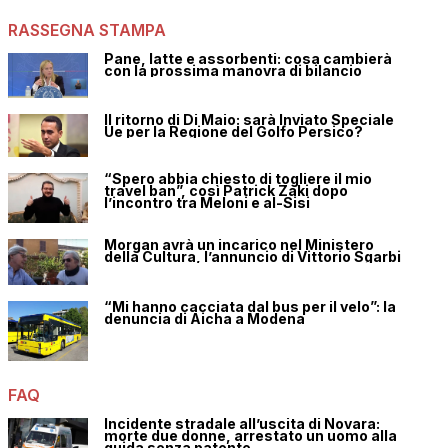
RASSEGNA STAMPA
Pane, latte e assorbenti: cosa cambierà
con la prossima manovra di bilancio
Il ritorno di Di Maio: sarà Inviato Speciale
Ue per la Regione del Golfo Persico?
“Spero abbia chiesto di togliere il mio
travel ban”, così Patrick Zaki dopo
l’incontro tra Meloni e al-Sisi
Morgan avrà un incarico nel Ministero
della Cultura, l’annuncio di Vittorio Sgarbi
“Mi hanno cacciata dal bus per il velo”: la
denuncia di Aicha a Modena
FAQ
Incidente stradale all’uscita di Novara:
morte due donne, arrestato un uomo alla
guida senza patente