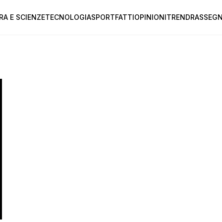
RA E SCIENZE
TECNOLOGIA
SPORT
FATTI
OPINIONI
TREND
RASSEGN