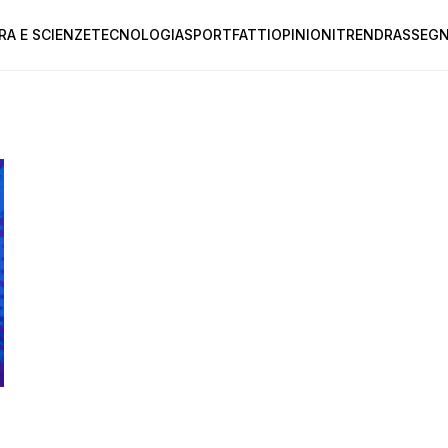
RA E SCIENZE
TECNOLOGIA
SPORT
FATTI
OPINIONI
TREND
RASSEGN