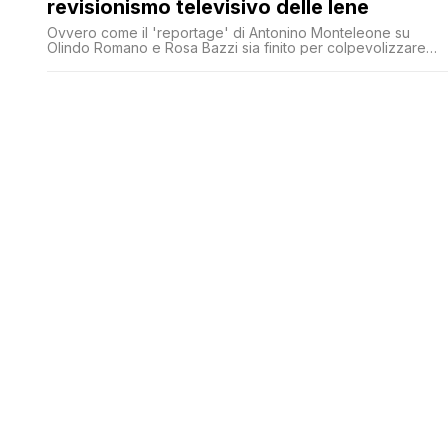
revisionismo televisivo delle Iene
Ovvero come il 'reportage' di Antonino Monteleone su
Olindo Romano e Rosa Bazzi sia finito per colpevolizzare
una delle vittime di quella strage. Il servizio delle Iene infatti
fa pesanti insinuazioni sulle presunte responsabilità di Pietro
Castagna, che per fortuna ha deciso non rimanere in silenzi
mentre le Iene frugano nel suo dolore