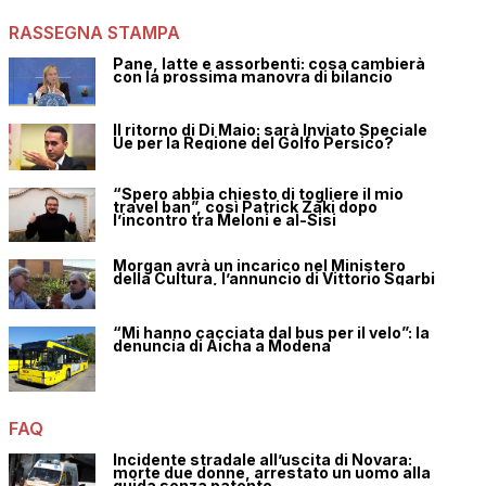
RASSEGNA STAMPA
Pane, latte e assorbenti: cosa cambierà
con la prossima manovra di bilancio
Il ritorno di Di Maio: sarà Inviato Speciale
Ue per la Regione del Golfo Persico?
“Spero abbia chiesto di togliere il mio
travel ban”, così Patrick Zaki dopo
l’incontro tra Meloni e al-Sisi
Morgan avrà un incarico nel Ministero
della Cultura, l’annuncio di Vittorio Sgarbi
“Mi hanno cacciata dal bus per il velo”: la
denuncia di Aicha a Modena
FAQ
Incidente stradale all’uscita di Novara:
morte due donne, arrestato un uomo alla
guida senza patente