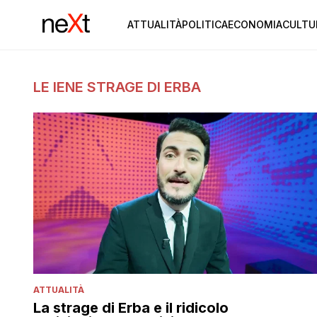
ATTUALITÀ
POLITICA
ECONOMIA
CULTU
LE IENE STRAGE DI ERBA
ATTUALITÀ
La strage di Erba e il ridicolo