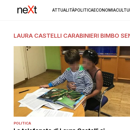
ATTUALITÀ
POLITICA
ECONOMIA
CULTU
LAURA CASTELLI CARABINIERI BIMBO SE
POLITICA