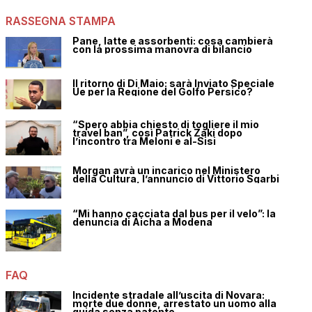
RASSEGNA STAMPA
Pane, latte e assorbenti: cosa cambierà
con la prossima manovra di bilancio
Il ritorno di Di Maio: sarà Inviato Speciale
Ue per la Regione del Golfo Persico?
“Spero abbia chiesto di togliere il mio
travel ban”, così Patrick Zaki dopo
l’incontro tra Meloni e al-Sisi
Morgan avrà un incarico nel Ministero
della Cultura, l’annuncio di Vittorio Sgarbi
“Mi hanno cacciata dal bus per il velo”: la
denuncia di Aicha a Modena
FAQ
Incidente stradale all’uscita di Novara:
morte due donne, arrestato un uomo alla
guida senza patente