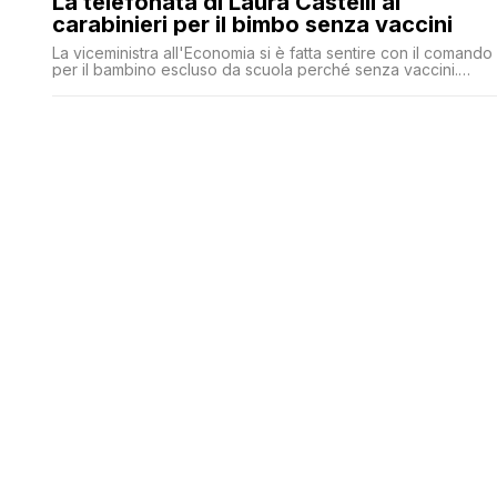
La telefonata di Laura Castelli ai
carabinieri per il bimbo senza vaccini
La viceministra all'Economia si è fatta sentire con il comando
per il bambino escluso da scuola perché senza vaccini.
Ognuno ha la sua Ruby