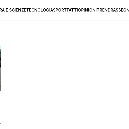
RA E SCIENZE
TECNOLOGIA
SPORT
FATTI
OPINIONI
TREND
RASSEGN