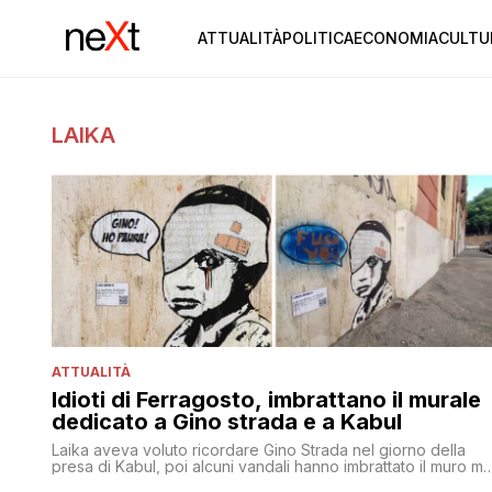
ATTUALITÀ
POLITICA
ECONOMIA
CULTU
LAIKA
ATTUALITÀ
Idioti di Ferragosto, imbrattano il murale
dedicato a Gino strada e a Kabul
Laika aveva voluto ricordare Gino Strada nel giorno della
presa di Kabul, poi alcuni vandali hanno imbrattato il muro ma
la risposta dell'artista non si è fatta attendere