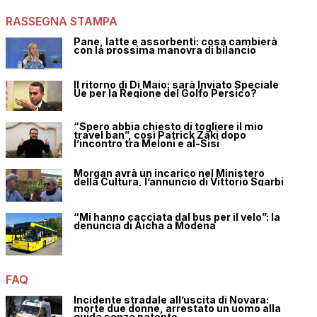
RASSEGNA STAMPA
Pane, latte e assorbenti: cosa cambierà
con la prossima manovra di bilancio
Il ritorno di Di Maio: sarà Inviato Speciale
Ue per la Regione del Golfo Persico?
“Spero abbia chiesto di togliere il mio
travel ban”, così Patrick Zaki dopo
l’incontro tra Meloni e al-Sisi
Morgan avrà un incarico nel Ministero
della Cultura, l’annuncio di Vittorio Sgarbi
“Mi hanno cacciata dal bus per il velo”: la
denuncia di Aicha a Modena
FAQ
Incidente stradale all’uscita di Novara:
morte due donne, arrestato un uomo alla
guida senza patente