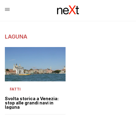
LAGUNA
FATTI
Svolta storica a Venezia:
stop alle grandi navi in
laguna