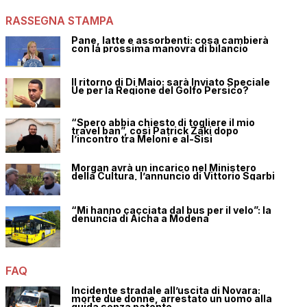
RASSEGNA STAMPA
Pane, latte e assorbenti: cosa cambierà
con la prossima manovra di bilancio
Il ritorno di Di Maio: sarà Inviato Speciale
Ue per la Regione del Golfo Persico?
“Spero abbia chiesto di togliere il mio
travel ban”, così Patrick Zaki dopo
l’incontro tra Meloni e al-Sisi
Morgan avrà un incarico nel Ministero
della Cultura, l’annuncio di Vittorio Sgarbi
“Mi hanno cacciata dal bus per il velo”: la
denuncia di Aicha a Modena
FAQ
Incidente stradale all’uscita di Novara:
morte due donne, arrestato un uomo alla
guida senza patente