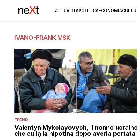
ATTUALITÀ
POLITICA
ECONOMIA
CULTU
IVANO-FRANKIVSK
TREND
Valentyn Mykolayovych, il nonno ucrain
che culla la nipotina dopo averla portata