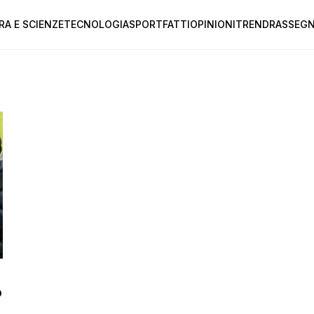
RA E SCIENZE
TECNOLOGIA
SPORT
FATTI
OPINIONI
TREND
RASSEGN
o