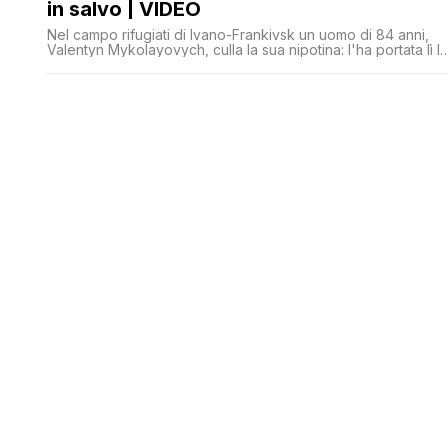
in salvo | VIDEO
Nel campo rifugiati di Ivano-Frankivsk un uomo di 84 anni,
Valentyn Mykolayovych, culla la sua nipotina: l'ha portata lì lu
stesso, insieme al resto della famiglia, guidando per giorni
per scappare dalla loro casa di Stepove, nell’Oblast di
Zaporizhia