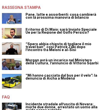
RASSEGNA STAMPA
Pane, latte e assorbenti: cosa cambierà
con la prossima manovra di bilancio
Il ritorno di Di Maio: sarà Inviato Speciale
Ue per la Regione del Golfo Persico?
“Spero abbia chiesto di togliere il mio
travel ban”, così Patrick Zaki dopo
l’incontro tra Meloni e al-Sisi
Morgan avrà un incarico nel Ministero
della Cultura, l’annuncio di Vittorio Sgarbi
“Mi hanno cacciata dal bus per il velo”: la
denuncia di Aicha a Modena
FAQ
Incidente stradale all’uscita di Novara:
morte due donne, arrestato un uomo alla
guida senza patente