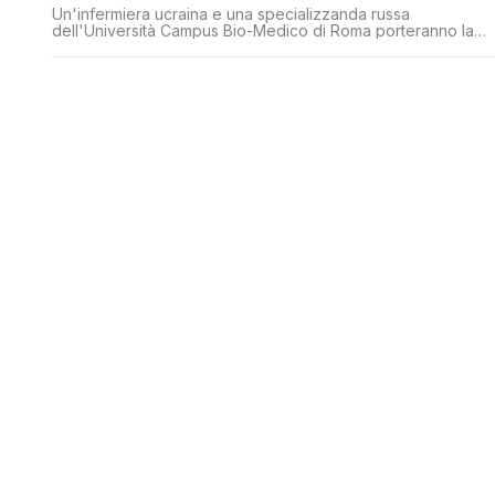
Un'infermiera ucraina e una specializzanda russa
dell'Università Campus Bio-Medico di Roma porteranno la
Croce durante la Via Crucis di Roma per volere di Papa
Francesco