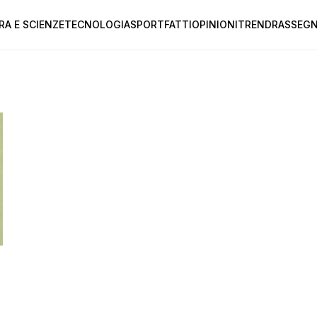
RA E SCIENZE
TECNOLOGIA
SPORT
FATTI
OPINIONI
TREND
RASSEGN