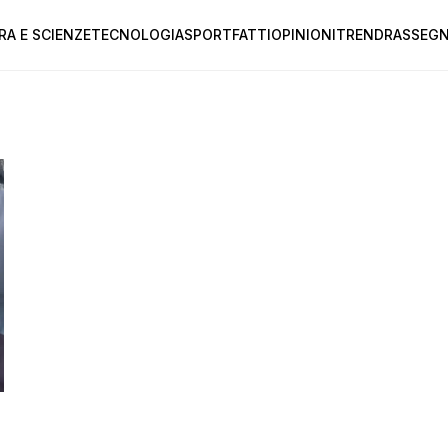
RA E SCIENZE
TECNOLOGIA
SPORT
FATTI
OPINIONI
TREND
RASSEGN