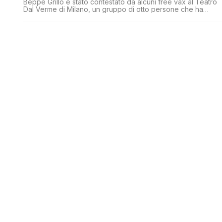
Beppe Grillo è stato contestato da alcuni free vax al Teatro
Dal Verme di Milano, un gruppo di otto persone che ha
affisso un manifesto sulla libera scelta in sala provenienti dal
nord della Lombardia come hanno detto loro stessi nel vide
del Corriere della Sera che ha sentito alcuni di loro dopo la
protesta. [']