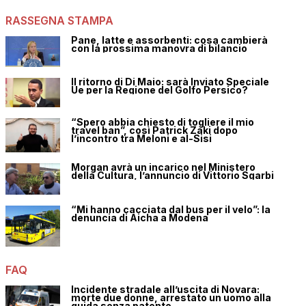
RASSEGNA STAMPA
Pane, latte e assorbenti: cosa cambierà
con la prossima manovra di bilancio
Il ritorno di Di Maio: sarà Inviato Speciale
Ue per la Regione del Golfo Persico?
“Spero abbia chiesto di togliere il mio
travel ban”, così Patrick Zaki dopo
l’incontro tra Meloni e al-Sisi
Morgan avrà un incarico nel Ministero
della Cultura, l’annuncio di Vittorio Sgarbi
“Mi hanno cacciata dal bus per il velo”: la
denuncia di Aicha a Modena
FAQ
Incidente stradale all’uscita di Novara:
morte due donne, arrestato un uomo alla
guida senza patente