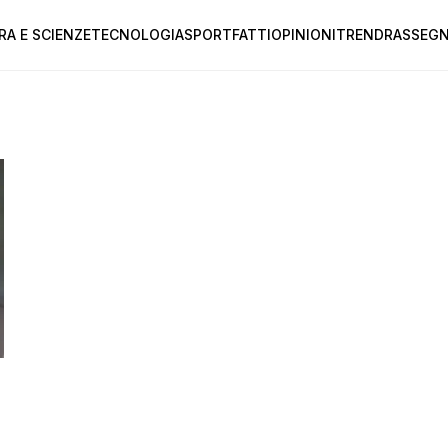
RA E SCIENZE
TECNOLOGIA
SPORT
FATTI
OPINIONI
TREND
RASSEGN