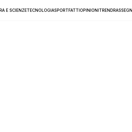
RA E SCIENZE
TECNOLOGIA
SPORT
FATTI
OPINIONI
TREND
RASSEGN