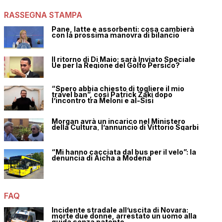
RASSEGNA STAMPA
Pane, latte e assorbenti: cosa cambierà
con la prossima manovra di bilancio
Il ritorno di Di Maio: sarà Inviato Speciale
Ue per la Regione del Golfo Persico?
“Spero abbia chiesto di togliere il mio
travel ban”, così Patrick Zaki dopo
l’incontro tra Meloni e al-Sisi
Morgan avrà un incarico nel Ministero
della Cultura, l’annuncio di Vittorio Sgarbi
“Mi hanno cacciata dal bus per il velo”: la
denuncia di Aicha a Modena
FAQ
Incidente stradale all’uscita di Novara:
morte due donne, arrestato un uomo alla
guida senza patente