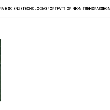
RA E SCIENZE
TECNOLOGIA
SPORT
FATTI
OPINIONI
TREND
RASSEGN