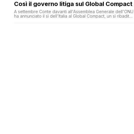
Così il governo litiga sul Global Compact
A settembre Conte davanti all'Assemblea Generale dell'ONU
ha annunciato il sì dell'Italia al Global Compact, un sì ribadito
nei giorni scorsi dal ministro degli Esteri Moavero Milanesi.
Ma la Lega ' messa all'angolo da Fratelli d'Italia ' ora si
accorge che l'accordo favorisce l'invasione e chiede di
fermare tutto