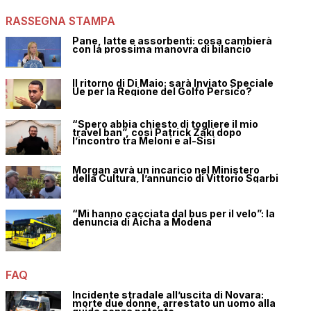
RASSEGNA STAMPA
Pane, latte e assorbenti: cosa cambierà
con la prossima manovra di bilancio
Il ritorno di Di Maio: sarà Inviato Speciale
Ue per la Regione del Golfo Persico?
“Spero abbia chiesto di togliere il mio
travel ban”, così Patrick Zaki dopo
l’incontro tra Meloni e al-Sisi
Morgan avrà un incarico nel Ministero
della Cultura, l’annuncio di Vittorio Sgarbi
“Mi hanno cacciata dal bus per il velo”: la
denuncia di Aicha a Modena
FAQ
Incidente stradale all’uscita di Novara:
morte due donne, arrestato un uomo alla