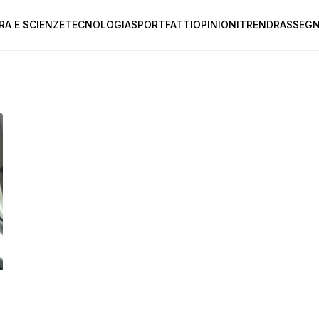
RA E SCIENZE
TECNOLOGIA
SPORT
FATTI
OPINIONI
TREND
RASSEGN