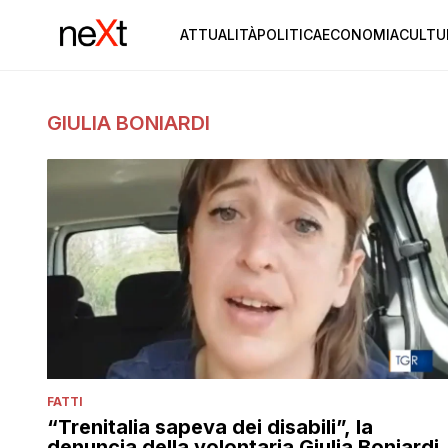
ATTUALITÀ
POLITICA
ECONOMIA
CULTU
GIULIA BONIARDI
FATTI
“Trenitalia sapeva dei disabili”, la
denuncia della volontaria Giulia Boniardi