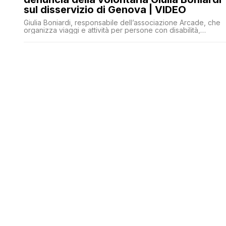
sul disservizio di Genova | VIDEO
Giulia Boniardi, responsabile dell’associazione Arcade, che
organizza viaggi e attività per persone con disabilità,
denuncia quanto accaduto ai 27 utenti alla stazione di
Genova Porta Principe