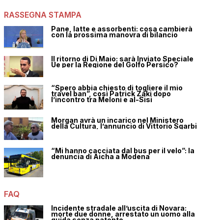
RASSEGNA STAMPA
Pane, latte e assorbenti: cosa cambierà
con la prossima manovra di bilancio
Il ritorno di Di Maio: sarà Inviato Speciale
Ue per la Regione del Golfo Persico?
“Spero abbia chiesto di togliere il mio
travel ban”, così Patrick Zaki dopo
l’incontro tra Meloni e al-Sisi
Morgan avrà un incarico nel Ministero
della Cultura, l’annuncio di Vittorio Sgarbi
“Mi hanno cacciata dal bus per il velo”: la
denuncia di Aicha a Modena
FAQ
Incidente stradale all’uscita di Novara:
morte due donne, arrestato un uomo alla
guida senza patente