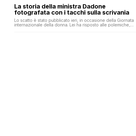
La storia della ministra Dadone
fotografata con i tacchi sulla scrivania
Lo scatto è stato pubblicato ieri, in occasione della Giornata
internazionale della donna. Lei ha risposto alle polemiche,
pubblicando una foto che ritrae tre presidenti degli Stati Unit
nella stessa posizione. Ma nello Studio Ovale.