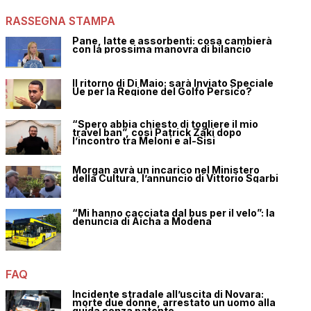
RASSEGNA STAMPA
Pane, latte e assorbenti: cosa cambierà
con la prossima manovra di bilancio
Il ritorno di Di Maio: sarà Inviato Speciale
Ue per la Regione del Golfo Persico?
“Spero abbia chiesto di togliere il mio
travel ban”, così Patrick Zaki dopo
l’incontro tra Meloni e al-Sisi
Morgan avrà un incarico nel Ministero
della Cultura, l’annuncio di Vittorio Sgarbi
“Mi hanno cacciata dal bus per il velo”: la
denuncia di Aicha a Modena
FAQ
Incidente stradale all’uscita di Novara:
morte due donne, arrestato un uomo alla
guida senza patente