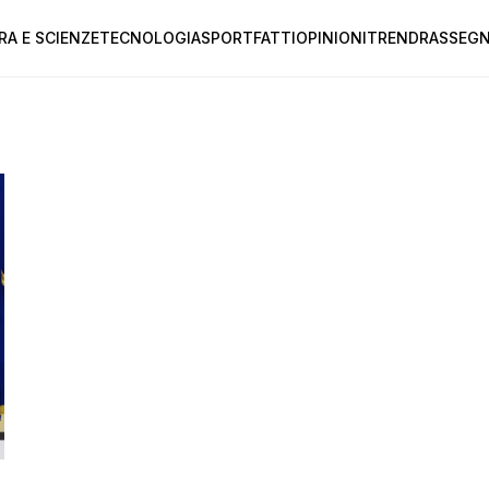
RA E SCIENZE
TECNOLOGIA
SPORT
FATTI
OPINIONI
TREND
RASSEGN