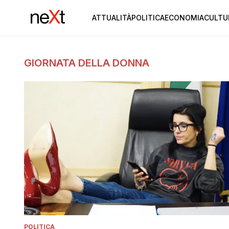
ATTUALITÀ
POLITICA
ECONOMIA
CULTU
GIORNATA DELLA DONNA
POLITICA