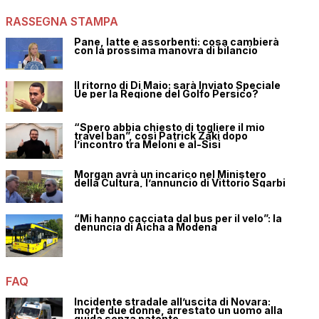
RASSEGNA STAMPA
Pane, latte e assorbenti: cosa cambierà
con la prossima manovra di bilancio
Il ritorno di Di Maio: sarà Inviato Speciale
Ue per la Regione del Golfo Persico?
“Spero abbia chiesto di togliere il mio
travel ban”, così Patrick Zaki dopo
l’incontro tra Meloni e al-Sisi
Morgan avrà un incarico nel Ministero
della Cultura, l’annuncio di Vittorio Sgarbi
“Mi hanno cacciata dal bus per il velo”: la
denuncia di Aicha a Modena
FAQ
Incidente stradale all’uscita di Novara:
morte due donne, arrestato un uomo alla
guida senza patente