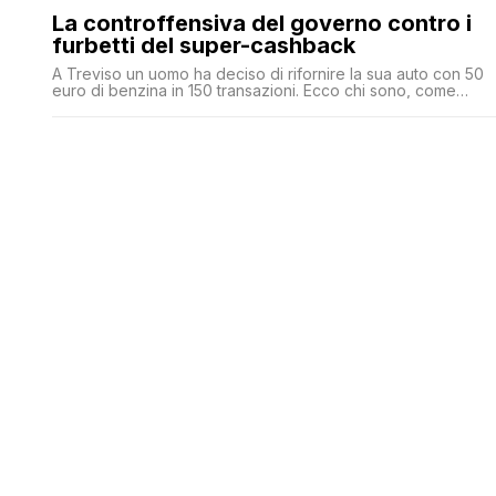
La controffensiva del governo contro i
furbetti del super-cashback
A Treviso un uomo ha deciso di rifornire la sua auto con 50
euro di benzina in 150 transazioni. Ecco chi sono, come
agiscono e cosa rischiano dopo la raffica di segnalazioni al
MEF