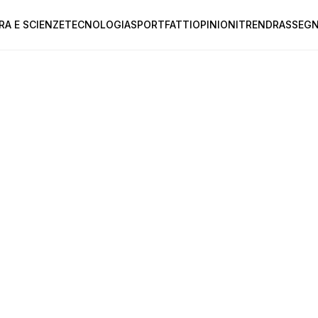
RA E SCIENZE
TECNOLOGIA
SPORT
FATTI
OPINIONI
TREND
RASSEGN