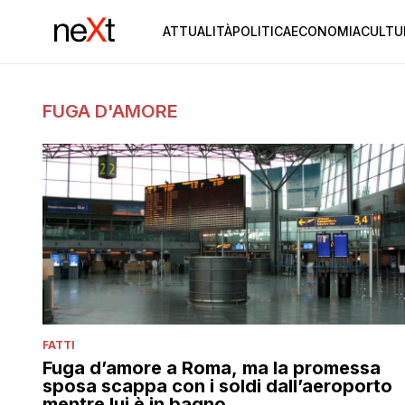
ATTUALITÀ
POLITICA
ECONOMIA
CULTU
FUGA D'AMORE
FATTI
Fuga d’amore a Roma, ma la promessa
sposa scappa con i soldi dall’aeroporto
mentre lui è in bagno