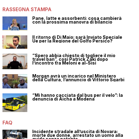
RASSEGNA STAMPA
Pane, latte e assorbenti: cosa cambierà
con la prossima manovra di bilancio
Il ritorno di Di Maio: sarà Inviato Speciale
Ue per la Regione del Golfo Persico?
“Spero abbia chiesto di togliere il mio
travel ban”, così Patrick Zaki dopo
l’incontro tra Meloni e al-Sisi
Morgan avrà un incarico nel Ministero
della Cultura, l’annuncio di Vittorio Sgarbi
“Mi hanno cacciata dal bus per il velo”: la
denuncia di Aicha a Modena
FAQ
Incidente stradale all’uscita di Novara:
morte due donne, arrestato un uomo alla
guida senza patente