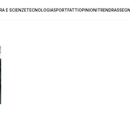
RA E SCIENZE
TECNOLOGIA
SPORT
FATTI
OPINIONI
TREND
RASSEGN