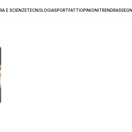
RA E SCIENZE
TECNOLOGIA
SPORT
FATTI
OPINIONI
TREND
RASSEGN