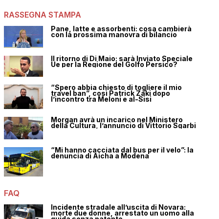
RASSEGNA STAMPA
Pane, latte e assorbenti: cosa cambierà
con la prossima manovra di bilancio
Il ritorno di Di Maio: sarà Inviato Speciale
Ue per la Regione del Golfo Persico?
“Spero abbia chiesto di togliere il mio
travel ban”, così Patrick Zaki dopo
l’incontro tra Meloni e al-Sisi
Morgan avrà un incarico nel Ministero
della Cultura, l’annuncio di Vittorio Sgarbi
“Mi hanno cacciata dal bus per il velo”: la
denuncia di Aicha a Modena
FAQ
Incidente stradale all’uscita di Novara:
morte due donne, arrestato un uomo alla
guida senza patente