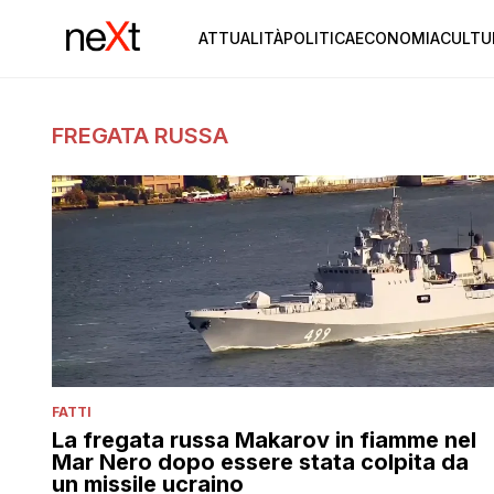
ATTUALITÀ
POLITICA
ECONOMIA
CULTU
FREGATA RUSSA
FATTI
La fregata russa Makarov in fiamme nel
Mar Nero dopo essere stata colpita da
un missile ucraino