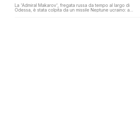
La 'Admiral Makarov', fregata russa da tempo al largo di
Odessa, è stata colpita da un missile Neptune ucraino: a
bordo è divampato un incendio, non è chiara la sorte dei
circa 200 membri dell'equipaggio