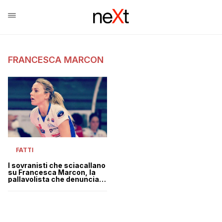
FRANCESCA MARCON
FATTI
I sovranisti che sciacallano
su Francesca Marcon, la
pallavolista che denuncia
una pericardite post-
vaccino