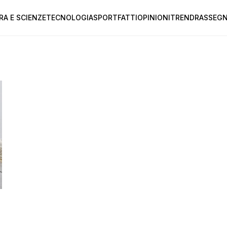
RA E SCIENZE
TECNOLOGIA
SPORT
FATTI
OPINIONI
TREND
RASSEGN