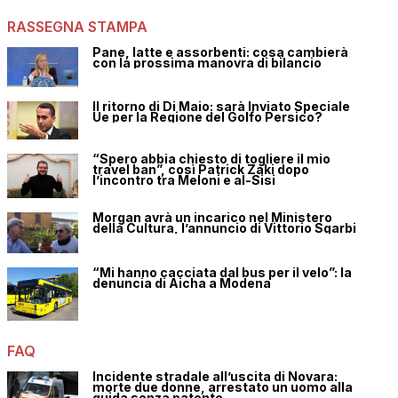
RASSEGNA STAMPA
Pane, latte e assorbenti: cosa cambierà
con la prossima manovra di bilancio
Il ritorno di Di Maio: sarà Inviato Speciale
Ue per la Regione del Golfo Persico?
“Spero abbia chiesto di togliere il mio
travel ban”, così Patrick Zaki dopo
l’incontro tra Meloni e al-Sisi
Morgan avrà un incarico nel Ministero
della Cultura, l’annuncio di Vittorio Sgarbi
“Mi hanno cacciata dal bus per il velo”: la
denuncia di Aicha a Modena
FAQ
Incidente stradale all’uscita di Novara:
morte due donne, arrestato un uomo alla
guida senza patente