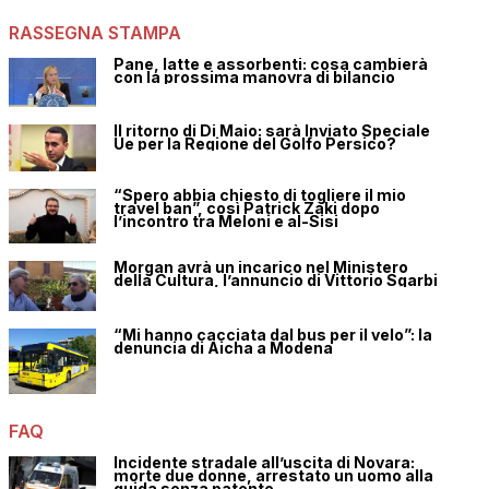
RASSEGNA STAMPA
Pane, latte e assorbenti: cosa cambierà
con la prossima manovra di bilancio
Il ritorno di Di Maio: sarà Inviato Speciale
Ue per la Regione del Golfo Persico?
“Spero abbia chiesto di togliere il mio
travel ban”, così Patrick Zaki dopo
l’incontro tra Meloni e al-Sisi
Morgan avrà un incarico nel Ministero
della Cultura, l’annuncio di Vittorio Sgarbi
“Mi hanno cacciata dal bus per il velo”: la
denuncia di Aicha a Modena
FAQ
Incidente stradale all’uscita di Novara:
morte due donne, arrestato un uomo alla
guida senza patente