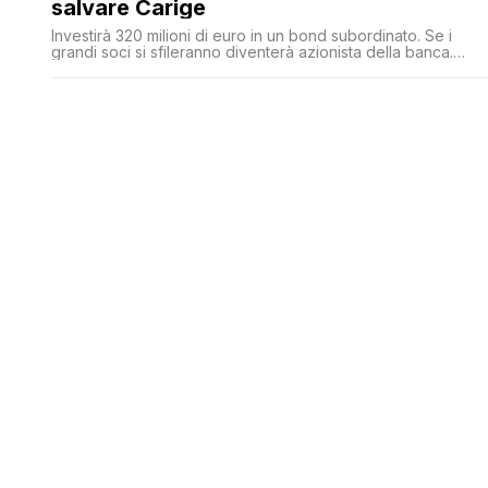
salvare Carige
Investirà 320 milioni di euro in un bond subordinato. Se i
grandi soci si sfileranno diventerà azionista della banca.
Altrimenti il prestito verrà rimborsato