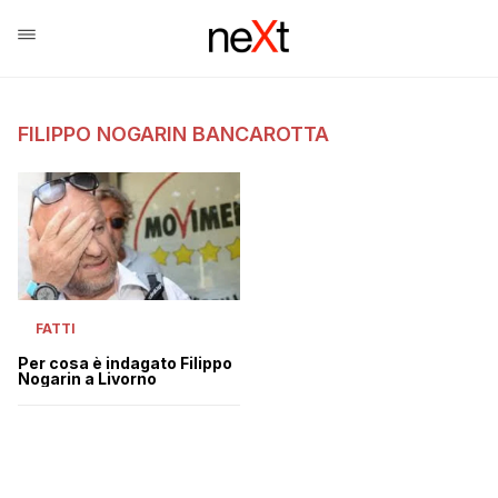
FILIPPO NOGARIN BANCAROTTA
FATTI
Per cosa è indagato Filippo
Nogarin a Livorno