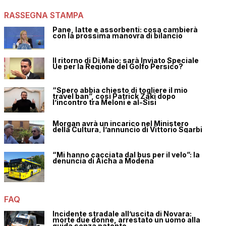
RASSEGNA STAMPA
Pane, latte e assorbenti: cosa cambierà
con la prossima manovra di bilancio
Il ritorno di Di Maio: sarà Inviato Speciale
Ue per la Regione del Golfo Persico?
“Spero abbia chiesto di togliere il mio
travel ban”, così Patrick Zaki dopo
l’incontro tra Meloni e al-Sisi
Morgan avrà un incarico nel Ministero
della Cultura, l’annuncio di Vittorio Sgarbi
“Mi hanno cacciata dal bus per il velo”: la
denuncia di Aicha a Modena
FAQ
Incidente stradale all’uscita di Novara:
morte due donne, arrestato un uomo alla
guida senza patente