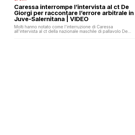
Caressa interrompe l’intervista al ct De
Giorgi per raccontare l’errore arbitrale in
Juve-Salernitana | VIDEO
Molti hanno notato come l'interruzione di Caressa
all'intervista al ct della nazionale maschile di pallavolo De
Giorgi la dica lunga sul diverso peso specifico dato ai due
sport in Italia