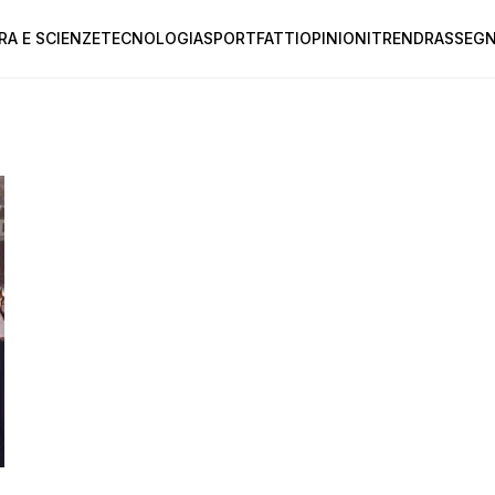
RA E SCIENZE
TECNOLOGIA
SPORT
FATTI
OPINIONI
TREND
RASSEGN