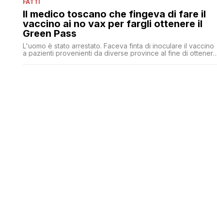
FATTI
Il medico toscano che fingeva di fare il
vaccino ai no vax per fargli ottenere il
Green Pass
L'uomo è stato arrestato. Faceva finta di inoculare il vaccino
a pazienti provenienti da diverse province al fine di ottener
il Green pass rafforzato