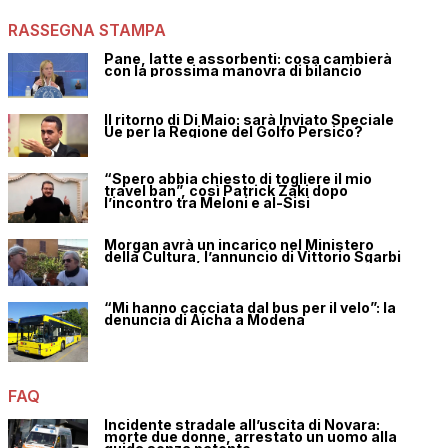
RASSEGNA STAMPA
Pane, latte e assorbenti: cosa cambierà
con la prossima manovra di bilancio
Il ritorno di Di Maio: sarà Inviato Speciale
Ue per la Regione del Golfo Persico?
“Spero abbia chiesto di togliere il mio
travel ban”, così Patrick Zaki dopo
l’incontro tra Meloni e al-Sisi
Morgan avrà un incarico nel Ministero
della Cultura, l’annuncio di Vittorio Sgarbi
“Mi hanno cacciata dal bus per il velo”: la
denuncia di Aicha a Modena
FAQ
Incidente stradale all’uscita di Novara:
morte due donne, arrestato un uomo alla