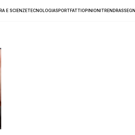
RA E SCIENZE
TECNOLOGIA
SPORT
FATTI
OPINIONI
TREND
RASSEGN