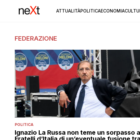
ATTUALITÀ
POLITICA
ECONOMIA
CULTU
FEDERAZIONE
POLITICA
Ignazio La Russa non teme un sorpasso 
Fratelli d’Italia di un’eventuale fusione tr