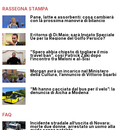
RASSEGNA STAMPA
Pane, latte e assorbenti: cosa cambierà
con la prossima manovra di bilancio
Il ritorno di Di Maio: sarà Inviato Speciale
Ue per la Regione del Golfo Persico?
“Spero abbia chiesto di togliere il mio
travel ban”, così Patrick Zaki dopo
l’incontro tra Meloni e al-Sisi
Morgan avrà un incarico nel Ministero
della Cultura, l’annuncio di Vittorio Sgarbi
“Mi hanno cacciata dal bus per il velo”: la
denuncia di Aicha a Modena
FAQ
Incidente stradale all’uscita di Novara:
morte due donne, arrestato un uomo alla
guida senza patente