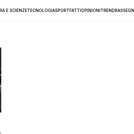
RA E SCIENZE
TECNOLOGIA
SPORT
FATTI
OPINIONI
TREND
RASSEGN
a
a