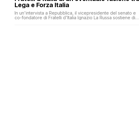
Lega e Forza Italia
In un'intervista a Repubblica, il vicepresidente del senato e
co-fondatore di Fratelli d'Italia Ignazio La Russa sostiene di
non temere un sorpasso al partito di Giorgia Meloni da parte
di una eventuale fusione tra Lega e Forza Italia