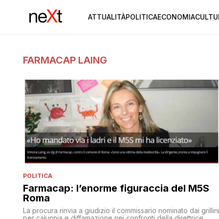
ATTUALITÀ
POLITICA
ECONOMIA
CULTU
FARMACAP LAING
POLITICA
Farmacap: l’enorme figuraccia del M5S
Roma
La procura rinvia a giudizio il commissario nominato dai grillin
per calunnia e diffamazione nei confronti della direttrice