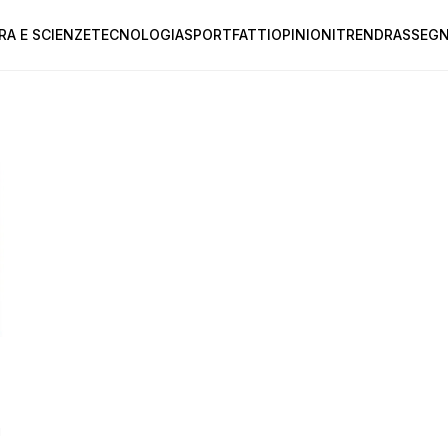
RA E SCIENZE
TECNOLOGIA
SPORT
FATTI
OPINIONI
TREND
RASSEGN
i