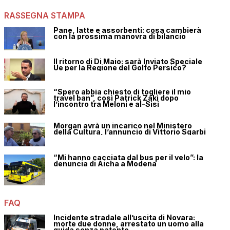
RASSEGNA STAMPA
Pane, latte e assorbenti: cosa cambierà
con la prossima manovra di bilancio
Il ritorno di Di Maio: sarà Inviato Speciale
Ue per la Regione del Golfo Persico?
“Spero abbia chiesto di togliere il mio
travel ban”, così Patrick Zaki dopo
l’incontro tra Meloni e al-Sisi
Morgan avrà un incarico nel Ministero
della Cultura, l’annuncio di Vittorio Sgarbi
“Mi hanno cacciata dal bus per il velo”: la
denuncia di Aicha a Modena
FAQ
Incidente stradale all’uscita di Novara:
morte due donne, arrestato un uomo alla
guida senza patente