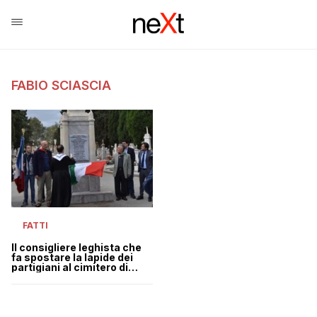
FABIO SCIASCIA
FATTI
Il consigliere leghista che
fa spostare la lapide dei
partigiani al cimitero di
Termini Imerese perché
“troppo vicina alla statua
della Madonna”