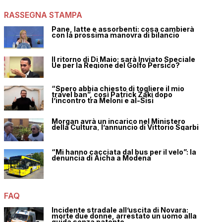
RASSEGNA STAMPA
Pane, latte e assorbenti: cosa cambierà
con la prossima manovra di bilancio
Il ritorno di Di Maio: sarà Inviato Speciale
Ue per la Regione del Golfo Persico?
“Spero abbia chiesto di togliere il mio
travel ban”, così Patrick Zaki dopo
l’incontro tra Meloni e al-Sisi
Morgan avrà un incarico nel Ministero
della Cultura, l’annuncio di Vittorio Sgarbi
“Mi hanno cacciata dal bus per il velo”: la
denuncia di Aicha a Modena
FAQ
Incidente stradale all’uscita di Novara:
morte due donne, arrestato un uomo alla
guida senza patente