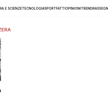
RA E SCIENZE
TECNOLOGIA
SPORT
FATTI
OPINIONI
TREND
RASSEGN
ZERA
o