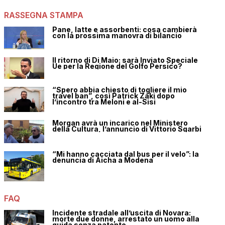
RASSEGNA STAMPA
Pane, latte e assorbenti: cosa cambierà
con la prossima manovra di bilancio
Il ritorno di Di Maio: sarà Inviato Speciale
Ue per la Regione del Golfo Persico?
“Spero abbia chiesto di togliere il mio
travel ban”, così Patrick Zaki dopo
l’incontro tra Meloni e al-Sisi
Morgan avrà un incarico nel Ministero
della Cultura, l’annuncio di Vittorio Sgarbi
“Mi hanno cacciata dal bus per il velo”: la
denuncia di Aicha a Modena
FAQ
Incidente stradale all’uscita di Novara:
morte due donne, arrestato un uomo alla
guida senza patente